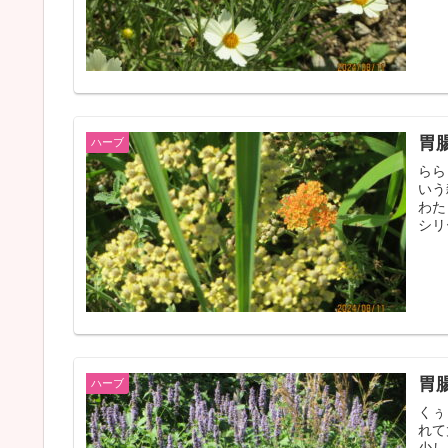
胃
ハーブ
らら
いう
わた
シリ
胃
ハーブ
くぅ
れて
少し