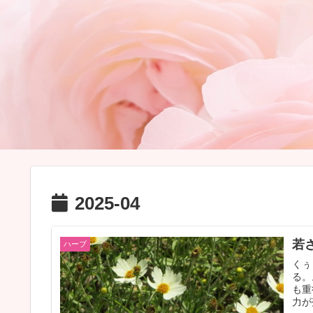
2025-04
若さ
ハーブ
くぅ
る。
も重
力が