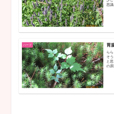
思議
胃
ハーブ
らら
そう
と思
の原