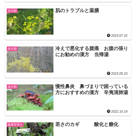
肌のトラブルと薬膳
未分類
2023.07.22
冷えで悪化する腹痛 お腹の張り
未分類
にお勧めの漢方 当帰湯
2023.05.23
慢性鼻炎 鼻づまりで困っている
未分類
方におすすめの漢方 辛夷清肺湯
2022.10.19
若さのカギ 酸化と糖化
健康管理士