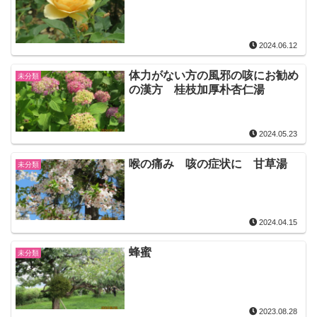
2024.06.12
体力がない方の風邪の咳にお勧め
未分類
の漢方 桂枝加厚朴杏仁湯
2024.05.23
喉の痛み 咳の症状に 甘草湯
未分類
2024.04.15
蜂蜜
未分類
2023.08.28