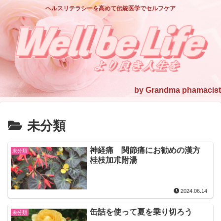
ヘルスリテラシーを高めて伝統医学でセルフケア
未分類
神経痛 関節痛にお勧めの漢方
未分類
桂枝加朮附湯
2024.06.14
缶詰を使って夏を乗り切ろう
未分類