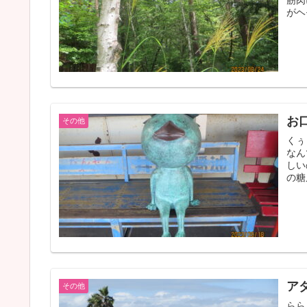
がヘ
お
その他
くぅ
なん
しい
の糖
ア
その他
らら