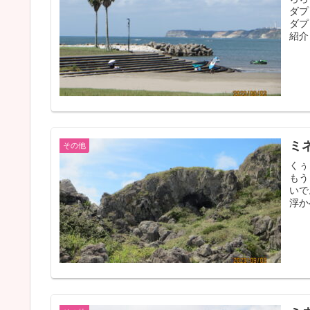
ダプ
ダプ
紹介
ミ
その他
くぅ
もう
いで
浮か