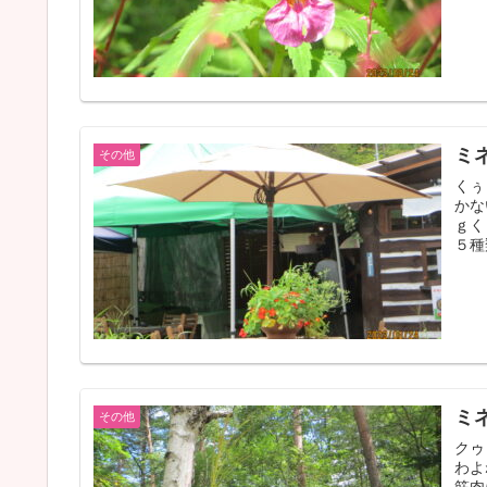
ミ
その他
くぅ
かな
ｇく
５種
ミ
その他
クゥ
わよ
筋肉