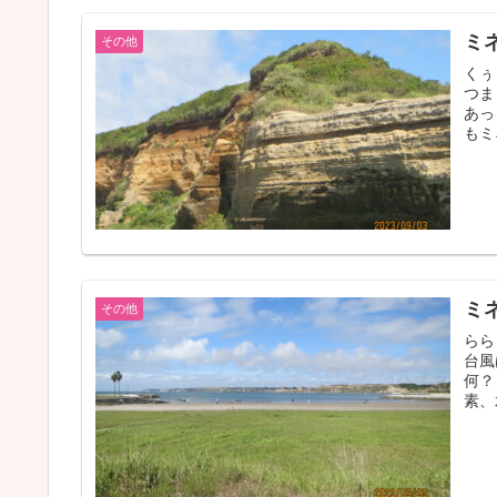
ミ
その他
くぅ
つま
あっ
もミ
ミ
その他
らら
台風
何？
素、