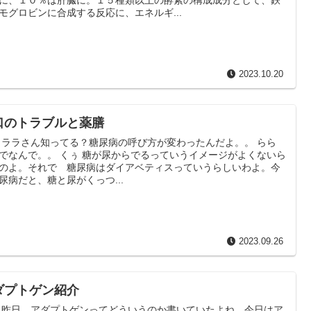
モグロビンに合成する反応に、エネルギ...
2023.10.20
口のトラブルと薬膳
 ララさん知ってる？糖尿病の呼び方が変わったんだよ。。 らら
でなんで。。 くぅ 糖が尿からでるっていうイメージがよくないら
のよ。それで 糖尿病はダイアベティスっていうらしいわよ。今
尿病だと、糖と尿がくっつ...
2023.09.26
ダプトゲン紹介
 昨日 アダプトゲンってどういうのか書いていたよね。今日はア