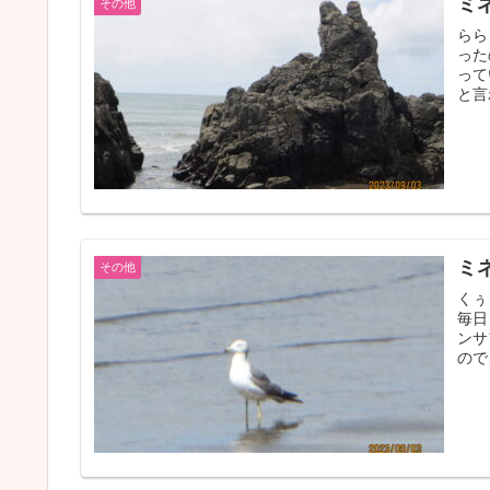
ミ
その他
らら
った
って
と言
ミ
その他
くぅ
毎日
ンサ
ので