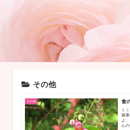
その他
食
その他
くぅ
健康
よ。
んの